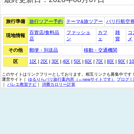
旅行準備
旅行ツアー予約
テーマ&旅ツアー
パリ行航空
百貨店/食料品
ファッショ
カフ
雑
コ
現地情報
店
ン
ェ
貨
メ
その他
郵便・別送品
移動・交通機関
区
1区
|
2区
|
3区
|
4区
|
5区
|
6区
|
7区
|
8区
|
9区
|
1
このサイトはリンクフリーとしております。相互リンクも募集中です！
運営サイト｜
ゆるりらパリ旅行案内所（←newサイトです）
ブログ 
｜
バレエ教室ナビ
｜
消費カロリー計算