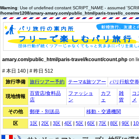
Warning
: Use of undefined constant SCRIPT_NAME - assumed 'SCRIPT_N
/home/mr1208/amary-amary.com/public_html/paris-travel/c_commo
amary.com/public_html/paris-travel/kcount/count.php
on l
# 本日 140 | # 昨日 512
旅行準備
旅行ツアー予約
テーマ&旅ツアー
パリ行航空
百貨店/食料品
ファッショ
カフ
雑
コ
現地情報
店
ン
ェ
貨
メ
その他
郵便・別送品
移動・交通機関
区
1区
|
2区
|
3区
|
4区
|
5区
|
6区
|
7区
|
8区
|
9区
|
1