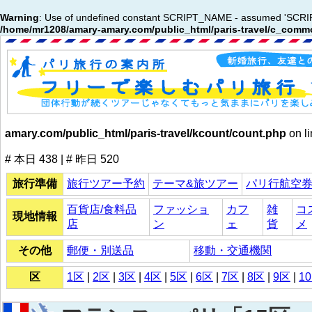
Warning
: Use of undefined constant SCRIPT_NAME - assumed 'SCRIPT_N
/home/mr1208/amary-amary.com/public_html/paris-travel/c_commo
amary.com/public_html/paris-travel/kcount/count.php
on l
# 本日 438 | # 昨日 520
旅行準備
旅行ツアー予約
テーマ&旅ツアー
パリ行航空
百貨店/食料品
ファッショ
カフ
雑
コ
現地情報
店
ン
ェ
貨
メ
その他
郵便・別送品
移動・交通機関
区
1区
|
2区
|
3区
|
4区
|
5区
|
6区
|
7区
|
8区
|
9区
|
1