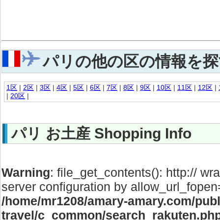
パリの他の区の情報を探
1区
|
2区
|
3区
|
4区
|
5区
|
6区
|
7区
|
8区
|
9区
|
10区
|
11区
|
12区
|
|
20区
|
パリ お土産 Shopping Info
Warning
: file_get_contents(): http:// wr
server configuration by allow_url_fopen
/home/mr1208/amary-amary.com/publi
travel/c_common/search_rakuten.ph