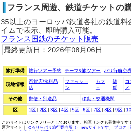
フランス周遊、鉄道チケットの
35以上のヨーロッパ鉄道各社の鉄道料
イムで表示、即時購入可能。
フランス国鉄のチケット販売
最終更新日：2026年08月06日
旅行準備
旅行ツアー予約
テーマ&旅ツアー
パリ行航空
百貨店/食料品
ファッショ
カフ
雑
コ
現地情報
店
ン
ェ
貨
メ
その他
郵便・別送品
移動・交通機関
区
1区
|
2区
|
3区
|
4区
|
5区
|
6区
|
7区
|
8区
|
9区
|
1
このサイトはリンクフリーとしております。相互リンクも募集中です！
運営サイト｜
ゆるりらパリ旅行案内所（←newサイトです）
ブログ 