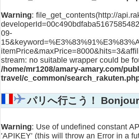
Warning
: file_get_contents(http://api.r
developerId=00c490bdfaba5167585482
09-
15&keyword=%E3%83%91%E3%83%
itemPrice&maxPrice=8000&hits=3&affilia
stream: no suitable wrapper could be fo
/home/mr1208/amary-amary.com/publi
travel/c_common/search_rakuten.ph
パリへ行こう！ Bonjour, 
Warning
: Use of undefined constant 
'APIKEY' (this will throw an Error in a f