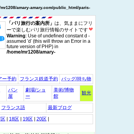
/mr1208/amary-amary.com/public_html/paris-
「パリ旅行の案内所」
は、気ままにフリ
ーで楽しむパリ旅行情報のサイトです
Warning
: Use of undefined constant d -
assumed 'd' (this will throw an Error in a
future version of PHP) in
/home/mr1208/amary-
アー予約
フランス鉄道予約
バッグ/持ち物
シ
パン
劇場/ショ
美術/博物
観光
屋
ー
館
フランス語
最新ブログ
7区
|
18区
|
19区
|
20区
|