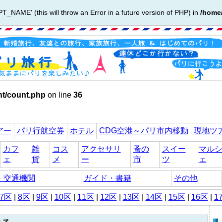
AME' (this will throw an Error in a future version of PHP) in
/home
nt/count.php
on line
36
アー
パリ行航空券
ホテル
CDG空港～パリ市内移動
現地ツ
カフ
雑
コス
アクセサリ
蚤の
スイー
マル
ェ
貨
メ
ー
市
ツ
ェ
・交通機関
ガイド・書籍
その他
7区
|
8区
|
9区
|
10区
|
11区
|
12区
|
13区
|
14区
|
15区
|
16区
|
1