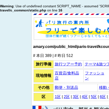
Warning
: Use of undefined constant SCRIPT_NAME - assumed 'SCRIPT_N
travel/c_common/static.php
on line
16
amary.com/public_html/paris-travel/kcou
# 本日 389 | # 昨日 512
旅行準備
旅行ツアー予約
テーマ&旅ツ
百貨店/食料品
ファッショ
現地情報
店
ン
その他
郵便・別送品
移動
区
1区
|
2区
|
3区
|
4区
|
5区
|
6区
|