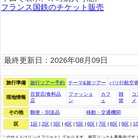
フランス国鉄のチケット販売
最終更新日：2026年08月09日
旅行準備
旅行ツアー予約
テーマ&旅ツアー
パリ行航空
百貨店/食料品
ファッショ
カフ
雑
コ
現地情報
店
ン
ェ
貨
メ
その他
郵便・別送品
移動・交通機関
区
1区
|
2区
|
3区
|
4区
|
5区
|
6区
|
7区
|
8区
|
9区
|
1
このサイトはリンクフリーとしております。相互リンクも募集中です！