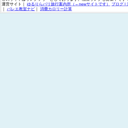
運営サイト｜
ゆるりらパリ旅行案内所（←newサイトです）
ブログ 
｜
バレエ教室ナビ
｜
消費カロリー計算