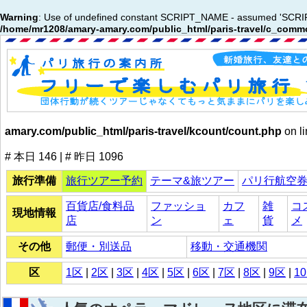
Warning
: Use of undefined constant SCRIPT_NAME - assumed 'SCRIPT_N
/home/mr1208/amary-amary.com/public_html/paris-travel/c_commo
amary.com/public_html/paris-travel/kcount/count.php
on l
# 本日 146 | # 昨日 1096
旅行準備
旅行ツアー予約
テーマ&旅ツアー
パリ行航空
百貨店/食料品
ファッショ
カフ
雑
コ
現地情報
店
ン
ェ
貨
メ
その他
郵便・別送品
移動・交通機関
区
1区
|
2区
|
3区
|
4区
|
5区
|
6区
|
7区
|
8区
|
9区
|
1