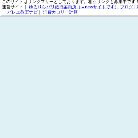
このサイトはリンクフリーとしております。相互リンクも募集中です！
運営サイト｜
ゆるりらパリ旅行案内所（←newサイトです）
ブログ 
｜
バレエ教室ナビ
｜
消費カロリー計算