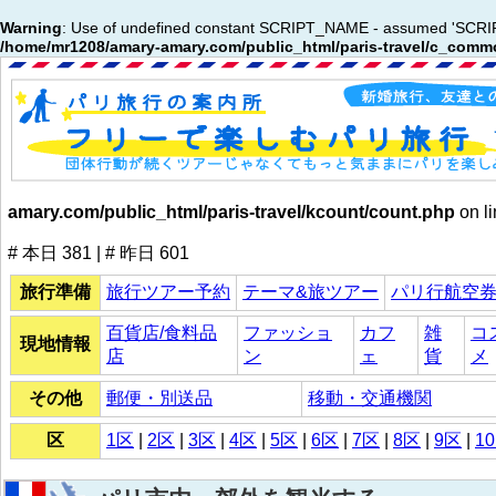
Warning
: Use of undefined constant SCRIPT_NAME - assumed 'SCRIPT_N
/home/mr1208/amary-amary.com/public_html/paris-travel/c_commo
amary.com/public_html/paris-travel/kcount/count.php
on l
# 本日 381 | # 昨日 601
旅行準備
旅行ツアー予約
テーマ&旅ツアー
パリ行航空
百貨店/食料品
ファッショ
カフ
雑
コ
現地情報
店
ン
ェ
貨
メ
その他
郵便・別送品
移動・交通機関
区
1区
|
2区
|
3区
|
4区
|
5区
|
6区
|
7区
|
8区
|
9区
|
1