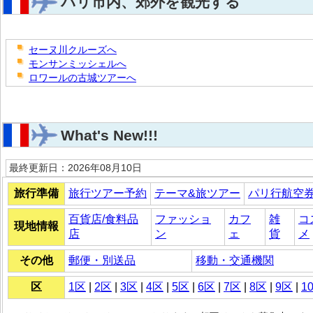
パリ市内、郊外を観光する
セーヌ川クルーズへ
モンサンミッシェルへ
ロワールの古城ツアーへ
What's New!!!
最終更新日：2026年08月10日
旅行準備
旅行ツアー予約
テーマ&旅ツアー
パリ行航空
百貨店/食料品
ファッショ
カフ
雑
コ
現地情報
店
ン
ェ
貨
メ
その他
郵便・別送品
移動・交通機関
区
1区
|
2区
|
3区
|
4区
|
5区
|
6区
|
7区
|
8区
|
9区
|
1